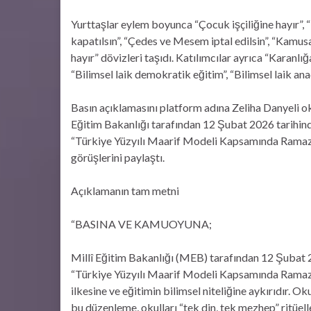
Yurttaşlar eylem boyunca “Çocuk işçiliğine hayır”, “
kapatılsın”, “Çedes ve Mesem iptal edilsin”, “Kamusal
hayır” dövizleri taşıdı. Katılımcılar ayrıca “Karan
“Bilimsel laik demokratik eğitim”, “Bilimsel laik anad
Basın açıklamasını platform adına Zeliha Danyeli o
Eğitim Bakanlığı tarafından 12 Şubat 2026 tarihinde
“Türkiye Yüzyılı Maarif Modeli Kapsamında Ramazan
görüşlerini paylaştı.
Açıklamanın tam metni
“BASINA VE KAMUOYUNA;
Millî Eğitim Bakanlığı (MEB) tarafından 12 Şubat 20
“Türkiye Yüzyılı Maarif Modeli Kapsamında Ramazan 
ilkesine ve eğitimin bilimsel niteliğine aykırıdır
bu düzenleme, okulları “tek din, tek mezhep” ritüel