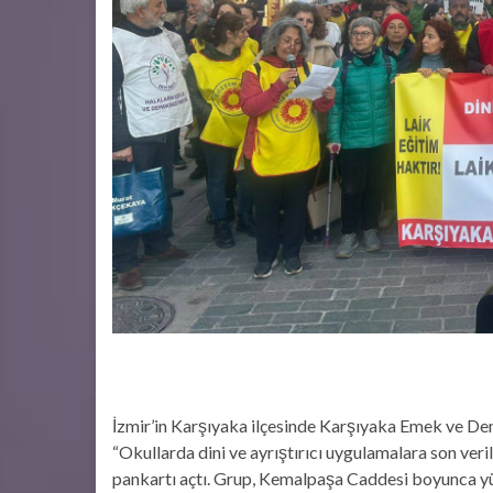
İzmir’in Karşıyaka ilçesinde Karşıyaka Emek ve D
“Okullarda dini ve ayrıştırıcı uygulamalara son veril
pankartı açtı. Grup, Kemalpaşa Caddesi boyunca yür