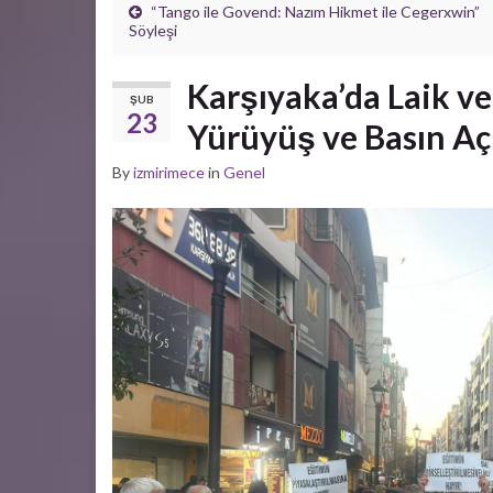
“Tango ile Govend: Nazım Hikmet ile Cegerxwin”
Söyleşi
Karşıyaka’da Laik ve
ŞUB
23
Yürüyüş ve Basın Aç
By
izmirimece
in
Genel