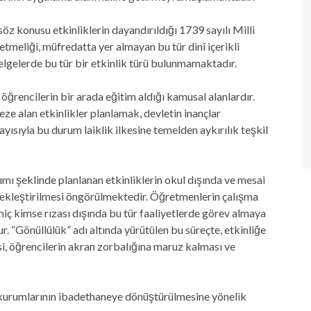
z konusu etkinliklerin dayandırıldığı 1739 sayılı Milli
etmeliği, müfredatta yer almayan bu tür dinî içerikli
elgelerde bu tür bir etkinlik türü bulunmamaktadır.
 öğrencilerin bir arada eğitim aldığı kamusal alanlardır.
ze alan etkinlikler planlamak, devletin inançlar
ayısıyla bu durum laiklik ilkesine temelden aykırılık teşkil
ımı şeklinde planlanan etkinliklerin okul dışında ve mesai
erçekleştirilmesi öngörülmektedir. Öğretmenlerin çalışma
 hiç kimse rızası dışında bu tür faaliyetlerde görev almaya
. “Gönüllülük” adı altında yürütülen bu süreçte, etkinliğe
i, öğrencilerin akran zorbalığına maruz kalması ve
m kurumlarının ibadethaneye dönüştürülmesine yönelik