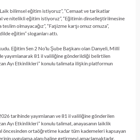
Laik bilimsel eğitim istiyoruz”, “Cemaat ve tarikatlar
 ve nitelikli eğitim istiyoruz”, “Eğitimin dinselleştirilmesine
lığa teslim olmayacağız”, “Faşizme karşı omuz omuza”,
ilde eğitim” sloganları attı.
kudu. Eğitim Sen 2 No’lu Şube Başkanı olan Danyeli, Millî
 yayımlanarak 81 il valiliğine gönderildiği belirtilen
 Ayı Etkinlikleri” konulu talimata ilişkin platformun
26 tarihinde yayımlanan ve 81 il valiliğine gönderilen
Ayı Etkinlikleri” konulu talimat, anayasanın laiklik
. Okul öncesinden ortaöğretime kadar tüm kademeleri kapsayan
lerinin uygulama alanı haline getirmeyi amaçlamaktadır.