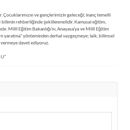
r. Çocuklarımızın ve gençlerimizin geleceği; inanç temelli
e bilimin rehberliğinde şekillenmelidir. Kamusal eğitim,
r. Millî Eğitim Bakanlığı’nı, Anayasa’ya ve Milli Eğitim
urum yaratma” yönteminden derhal vazgeçmeye; laik, bilimsel
n vermeye davet ediyoruz.
MU”