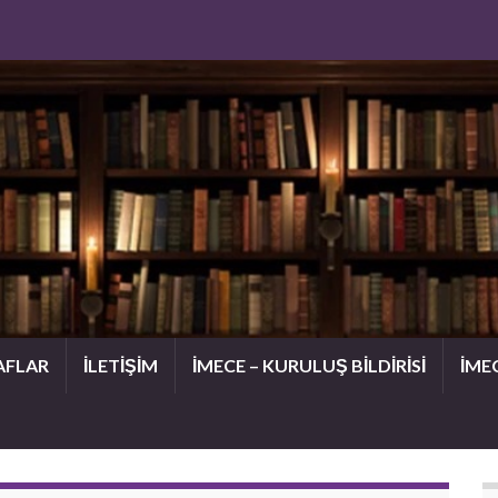
AFLAR
İLETİŞİM
İMECE – KURULUŞ BİLDİRİSİ
İME