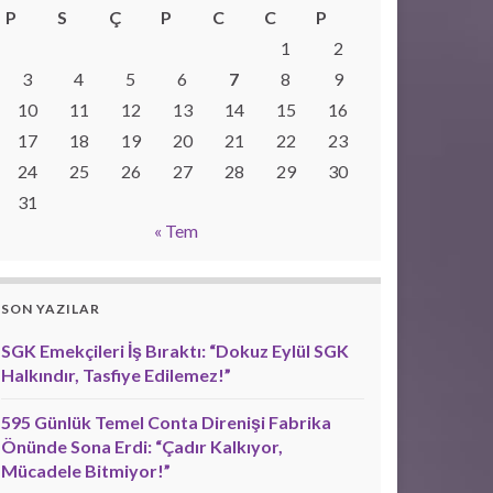
P
S
Ç
P
C
C
P
1
2
3
4
5
6
7
8
9
10
11
12
13
14
15
16
17
18
19
20
21
22
23
24
25
26
27
28
29
30
31
« Tem
SON YAZILAR
SGK Emekçileri İş Bıraktı: “Dokuz Eylül SGK
Halkındır, Tasfiye Edilemez!”
595 Günlük Temel Conta Direnişi Fabrika
Önünde Sona Erdi: “Çadır Kalkıyor,
Mücadele Bitmiyor!”