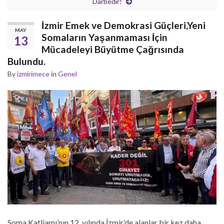
Darbedir!
İzmir Emek ve Demokrasi Güçleri,Yeni
MAY
Somaların Yaşanmaması İçin
13
Mücadeleyi Büyütme Çağrısında
Bulundu.
By
izmirimece
in
Genel
Soma Katliamı’nın 12. yılında İzmir’de alanlar bir kez daha