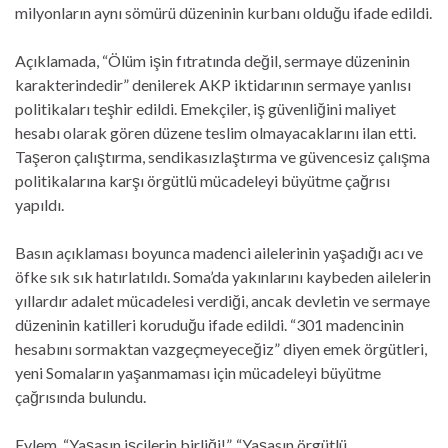
milyonların aynı sömürü düzeninin kurbanı olduğu ifade edildi.
Açıklamada, “Ölüm işin fıtratında değil, sermaye düzeninin
karakterindedir” denilerek AKP iktidarının sermaye yanlısı
politikaları teşhir edildi. Emekçiler, iş güvenliğini maliyet
hesabı olarak gören düzene teslim olmayacaklarını ilan etti.
Taşeron çalıştırma, sendikasızlaştırma ve güvencesiz çalışma
politikalarına karşı örgütlü mücadeleyi büyütme çağrısı
yapıldı.
Basın açıklaması boyunca madenci ailelerinin yaşadığı acı ve
öfke sık sık hatırlatıldı. Soma’da yakınlarını kaybeden ailelerin
yıllardır adalet mücadelesi verdiği, ancak devletin ve sermaye
düzeninin katilleri koruduğu ifade edildi. “301 madencinin
hesabını sormaktan vazgeçmeyeceğiz” diyen emek örgütleri,
yeni Somaların yaşanmaması için mücadeleyi büyütme
çağrısında bulundu.
Eylem, “Yaşasın işçilerin birliği!”, “Yaşasın örgütlü