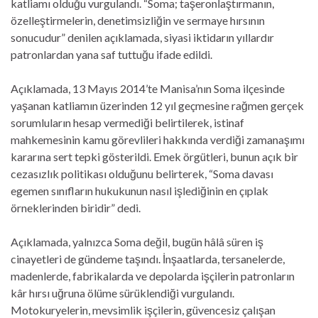
katliamı olduğu vurgulandı. “Soma; taşeronlaştırmanın,
özelleştirmelerin, denetimsizliğin ve sermaye hırsının
sonucudur” denilen açıklamada, siyasi iktidarın yıllardır
patronlardan yana saf tuttuğu ifade edildi.
Açıklamada, 13 Mayıs 2014’te Manisa’nın Soma ilçesinde
yaşanan katliamın üzerinden 12 yıl geçmesine rağmen gerçek
sorumluların hesap vermediği belirtilerek, istinaf
mahkemesinin kamu görevlileri hakkında verdiği zamanaşımı
kararına sert tepki gösterildi. Emek örgütleri, bunun açık bir
cezasızlık politikası olduğunu belirterek, “Soma davası
egemen sınıfların hukukunun nasıl işlediğinin en çıplak
örneklerinden biridir” dedi.
Açıklamada, yalnızca Soma değil, bugün hâlâ süren iş
cinayetleri de gündeme taşındı. İnşaatlarda, tersanelerde,
madenlerde, fabrikalarda ve depolarda işçilerin patronların
kâr hırsı uğruna ölüme sürüklendiği vurgulandı.
Motokuryelerin, mevsimlik işçilerin, güvencesiz çalışan