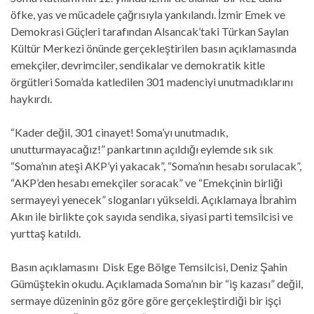
öfke, yas ve mücadele çağrısıyla yankılandı. İzmir Emek ve
Demokrasi Güçleri tarafından Alsancak’taki Türkan Saylan
Kültür Merkezi önünde gerçekleştirilen basın açıklamasında
emekçiler, devrimciler, sendikalar ve demokratik kitle
örgütleri Soma’da katledilen 301 madenciyi unutmadıklarını
haykırdı.
“Kader değil, 301 cinayet! Soma’yı unutmadık,
unutturmayacağız!” pankartının açıldığı eylemde sık sık
“Soma’nın ateşi AKP’yi yakacak”, “Soma’nın hesabı sorulacak”,
“AKP’den hesabı emekçiler soracak” ve “Emekçinin birliği
sermayeyi yenecek” sloganları yükseldi. Açıklamaya İbrahim
Akın ile birlikte çok sayıda sendika, siyasi parti temsilcisi ve
yurttaş katıldı.
Basın açıklamasını Disk Ege Bölge Temsilcisi, Deniz Şahin
Gümüştekin okudu. Açıklamada Soma’nın bir “iş kazası” değil,
sermaye düzeninin göz göre göre gerçekleştirdiği bir işçi