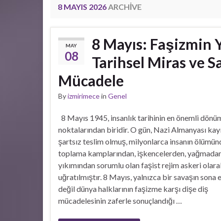
8 MAYIS 2026
ARCHIVE
8 Mayıs: Faşizmin Y
MAY
08
Tarihsel Miras ve S
Mücadele
By
izmirimece
in
Genel
8 Mayıs 1945, insanlık tarihinin en önemli dönü
noktalarından biridir. O gün, Nazi Almanyası kay
şartsız teslim olmuş, milyonlarca insanın ölümün
toplama kamplarından, işkencelerden, yağmadan
yıkımından sorumlu olan faşist rejim askeri olara
uğratılmıştır. 8 Mayıs, yalnızca bir savaşın sona e
değil dünya halklarının faşizme karşı dişe diş
mücadelesinin zaferle sonuçlandığı …