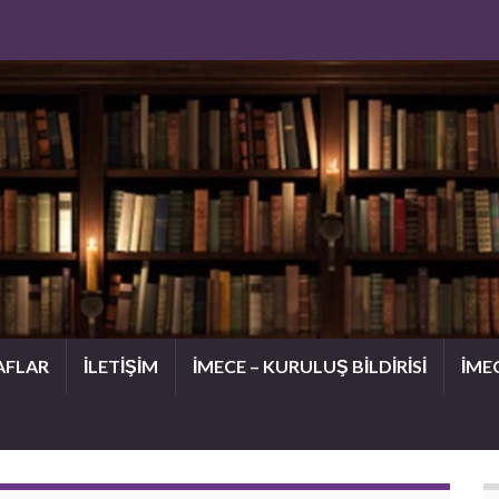
AFLAR
İLETİŞİM
İMECE – KURULUŞ BİLDİRİSİ
İME