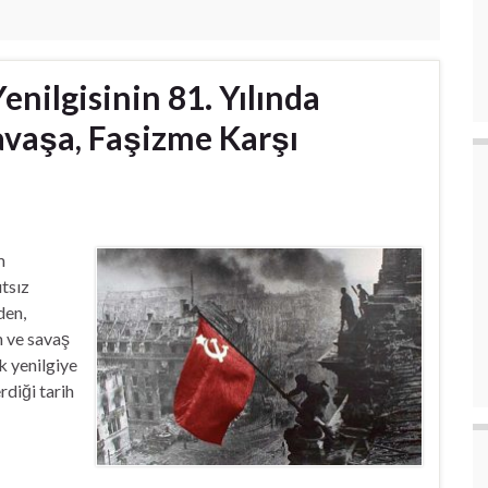
enilgisinin 81. Yılında
avaşa, Faşizme Karşı
m
ıtsız
den,
 ve savaş
k yenilgiye
rdiği tarih