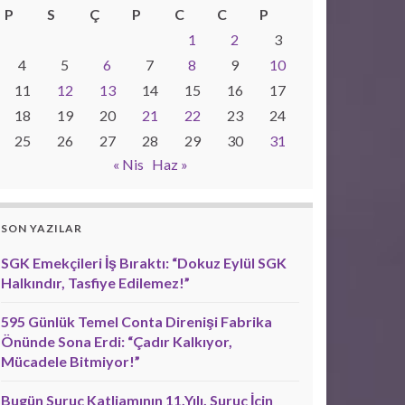
P
S
Ç
P
C
C
P
1
2
3
4
5
6
7
8
9
10
11
12
13
14
15
16
17
18
19
20
21
22
23
24
25
26
27
28
29
30
31
« Nis
Haz »
SON YAZILAR
SGK Emekçileri İş Bıraktı: “Dokuz Eylül SGK
Halkındır, Tasfiye Edilemez!”
595 Günlük Temel Conta Direnişi Fabrika
Önünde Sona Erdi: “Çadır Kalkıyor,
Mücadele Bitmiyor!”
Bugün Suruç Katliamının 11.Yılı. Suruç İçin