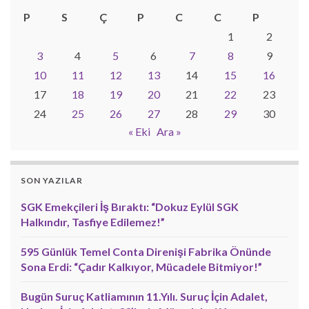
P
S
Ç
P
C
C
P
1
2
3
4
5
6
7
8
9
10
11
12
13
14
15
16
17
18
19
20
21
22
23
24
25
26
27
28
29
30
« Eki
Ara »
SON YAZILAR
SGK Emekçileri İş Bıraktı: “Dokuz Eylül SGK
Halkındır, Tasfiye Edilemez!”
595 Günlük Temel Conta Direnişi Fabrika Önünde
Sona Erdi: “Çadır Kalkıyor, Mücadele Bitmiyor!”
Bugün Suruç Katliamının 11.Yılı. Suruç İçin Adalet,