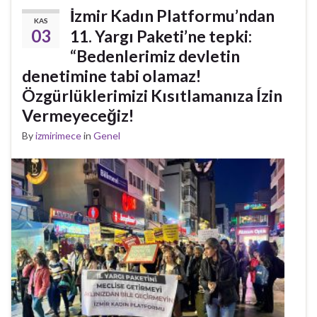
İzmir Kadın Platformu’ndan
KAS
03
11. Yargı Paketi’ne tepki:
“Bedenlerimiz devletin
denetimine tabi olamaz!
Özgürlüklerimizi Kısıtlamanıza Ízin
Vermeyeceğiz!
By
izmirimece
in
Genel