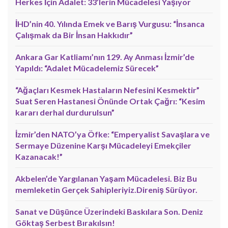
Herkes İçin Adalet: 33’lerin Mücadelesi Yaşıyor
İHD’nin 40. Yılında Emek ve Barış Vurgusu: “İnsanca
Çalışmak da Bir İnsan Hakkıdır”
Ankara Gar Katliamı’nın 129. Ay Anması İzmir’de
Yapıldı: “Adalet Mücadelemiz Sürecek”
“Ağaçları Kesmek Hastaların Nefesini Kesmektir”
Suat Seren Hastanesi Önünde Ortak Çağrı: “Kesim
kararı derhal durdurulsun”
İzmir’den NATO’ya Öfke: “Emperyalist Savaşlara ve
Sermaye Düzenine Karşı Mücadeleyi Emekçiler
Kazanacak!”
Akbelen’de Yargılanan Yaşam Mücadelesi. Biz Bu
memleketin Gerçek Sahipleriyiz.Direniş Sürüyor.
Sanat ve Düşünce Üzerindeki Baskılara Son. Deniz
Göktaş Serbest Bırakılsın!